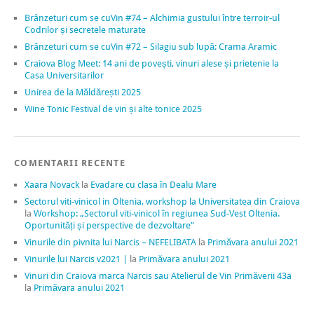
Brânzeturi cum se cuVin #74 – Alchimia gustului între terroir-ul
Codrilor și secretele maturate
Brânzeturi cum se cuVin #72 – Silagiu sub lupă: Crama Aramic
Craiova Blog Meet: 14 ani de povești, vinuri alese și prietenie la
Casa Universitarilor
Unirea de la Măldărești 2025
Wine Tonic Festival de vin și alte tonice 2025
COMENTARII RECENTE
Xaara Novack
la
Evadare cu clasa în Dealu Mare
Sectorul viti-vinicol in Oltenia, workshop la Universitatea din Craiova
la
Workshop: „Sectorul viti-vinicol în regiunea Sud-Vest Oltenia.
Oportunități și perspective de dezvoltare”
Vinurile din pivnita lui Narcis – NEFELIBATA
la
Primăvara anului 2021
Vinurile lui Narcis v2021 |
la
Primăvara anului 2021
Vinuri din Craiova marca Narcis sau Atelierul de Vin Primăverii 43a
la
Primăvara anului 2021