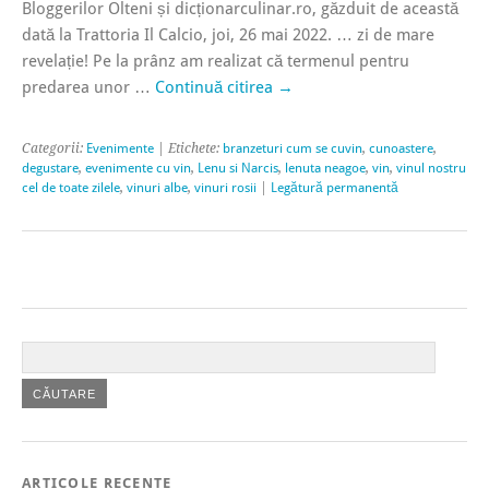
Bloggerilor Olteni și dicționarculinar.ro, găzduit de această
dată la Trattoria Il Calcio, joi, 26 mai 2022. … zi de mare
revelație! Pe la prânz am realizat că termenul pentru
predarea unor …
Continuă citirea
→
Categorii:
Evenimente
| Etichete:
branzeturi cum se cuvin
,
cunoastere
,
degustare
,
evenimente cu vin
,
Lenu si Narcis
,
lenuta neagoe
,
vin
,
vinul nostru
cel de toate zilele
,
vinuri albe
,
vinuri rosii
|
Legătură permanentă
ARTICOLE RECENTE