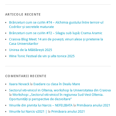
ARTICOLE RECENTE
Brânzeturi cum se cuVin #74 – Alchimia gustului între terroir-ul
Codrilor și secretele maturate
Brânzeturi cum se cuVin #72 – Silagiu sub lupă: Crama Aramic
Craiova Blog Meet: 14 ani de povești, vinuri alese și prietenie la
Casa Universitarilor
Unirea de la Măldărești 2025
Wine Tonic Festival de vin și alte tonice 2025
COMENTARII RECENTE
Xaara Novack
la
Evadare cu clasa în Dealu Mare
Sectorul viti-vinicol in Oltenia, workshop la Universitatea din Craiova
la
Workshop: „Sectorul viti-vinicol în regiunea Sud-Vest Oltenia.
Oportunități și perspective de dezvoltare”
Vinurile din pivnita lui Narcis – NEFELIBATA
la
Primăvara anului 2021
Vinurile lui Narcis v2021 |
la
Primăvara anului 2021