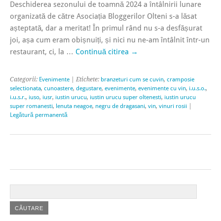
Deschiderea sezonului de toamnă 2024 a întâlnirii lunare
organizată de către Asociația Bloggerilor Olteni s-a lăsat
așteptată, dar a meritat! În primul rând nu s-a desfășurat
joi, așa cum eram obișnuiți, și nici nu ne-am întâlnit într-un
restaurant, ci, la …
Continuă citirea
→
Categorii:
Evenimente
| Etichete:
branzeturi cum se cuvin
,
cramposie
selectionata
,
cunoastere
,
degustare
,
evenimente
,
evenimente cu vin
,
i.u.s.o.
,
i.u.s.r.
,
iuso
,
iusr
,
iustin urucu
,
iustin urucu super oltenesti
,
iustin urucu
super romanesti
,
lenuta neagoe
,
negru de dragasani
,
vin
,
vinuri rosii
|
Legătură permanentă