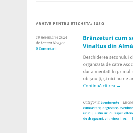
ARHIVE PENTRU ETICHETA:
IUSO
Brânzeturi cum s
10 noiembrie 2024
de Lenuta Neagoe
Vinaltus din Almă
0 Comentarii
Deschiderea sezonului de
organizată de către Asoci
dar a meritat! În primul
obișnuiți, și nici nu ne-a
Continuă citirea
→
Categorii:
Evenimente
| Etiche
cunoastere
,
degustare
,
evenime
urucu
,
iustin urucu super oltene
de dragasani
,
vin
,
vinuri rosii
|