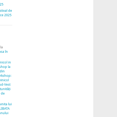
025
stival de
nice 2025
la
asa în
inicol in
shop la
 din
rkshop:
vinicol
ud-Vest
unități
e de
vnita lui
LIBATA
anului