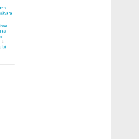
rcis
măvara
aiova
 sau
in
a
la
ului