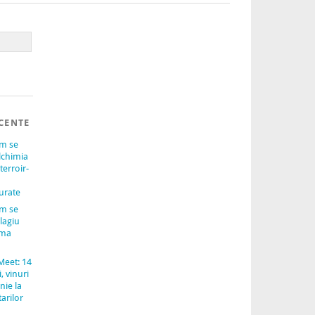
CENTE
um se
lchimia
terroir-
urate
um se
lagiu
ama
Meet: 14
, vinuri
nie la
arilor