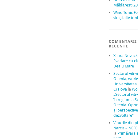
Măldărești 2
Wine Tonic Fe
vin și alte to
COMENTARII
RECENTE
Xaara Novack
Evadare cu cl
Dealu Mare
Sectorul viti-v
Oltenia, work
Universitatea
Craiova
la
Wo
„Sectorul viti-
în regiunea S
Oltenia. Oport
și perspectiv
dezvoltare”
Vinurile din pi
Narcis – NEFE
la
Primăvara 