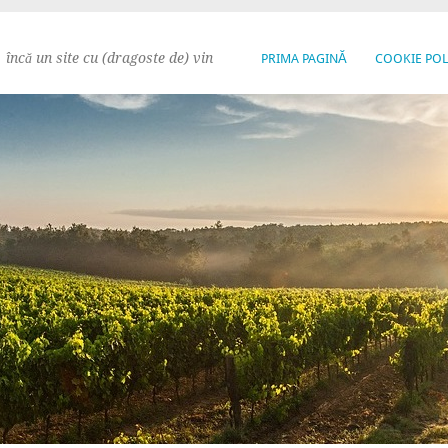
încă un site cu (dragoste de) vin
PRIMA PAGINĂ
COOKIE POL