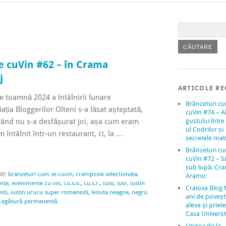
e cuVin #62 – în Crama
j
ARTICOLE RE
 toamnă 2024 a întâlnirii lunare
Brânzeturi c
ația Bloggerilor Olteni s-a lăsat așteptată,
cuVin #74 – A
 rând nu s-a desfășurat joi, așa cum eram
gustului între 
ul Codrilor și
m întâlnit într-un restaurant, ci, la …
secretele mat
Brânzeturi c
cuVin #72 – Si
sub lupă: Cr
te:
branzeturi cum se cuvin
,
cramposie selectionata
,
Aramic
nte
,
evenimente cu vin
,
i.u.s.o.
,
i.u.s.r.
,
iuso
,
iusr
,
iustin
Craiova Blog 
sti
,
iustin urucu super romanesti
,
lenuta neagoe
,
negru
ani de povești
Legătură permanentă
alese și priete
Casa Universit
Unirea de la