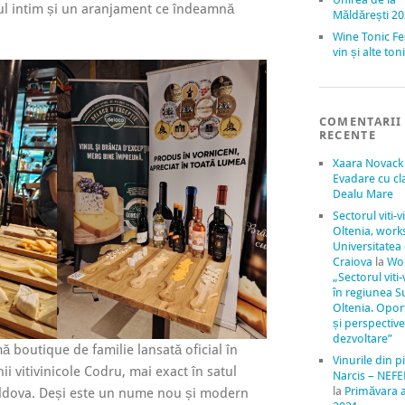
atul intim și un aranjament ce îndeamnă
Măldărești 2
Wine Tonic Fe
vin și alte to
COMENTARII
RECENTE
Xaara Novack
Evadare cu cl
Dealu Mare
Sectorul viti-v
Oltenia, work
Universitatea
Craiova
la
Wo
„Sectorul viti-
în regiunea S
Oltenia. Oport
și perspectiv
dezvoltare”
 boutique de familie lansată oficial în
Vinurile din pi
ii vitivinicole Codru, mai exact în satul
Narcis – NEFE
la
Primăvara 
ldova. Deși este un nume nou și modern