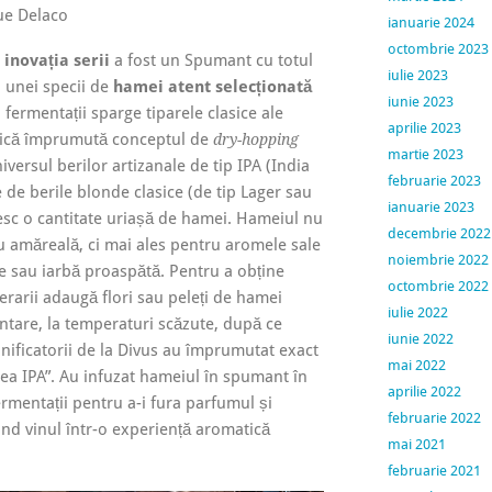
ue Delaco
ianuarie 2024
octombrie 2023
 inovația serii
a fost un Spumant cu totul
iulie 2023
a unei specii de
hamei atent selecționată
iunie 2023
 fermentații sparge tiparele clasice ale
aprilie 2023
nică împrumută conceptul de
dry-hopping
martie 2023
iversul berilor artizanale de tip IPA (India
februarie 2023
 de berile blonde clasice (de tip Lager sau
ianuarie 2023
sesc o cantitate uriașă de hamei. Hameiul nu
decembrie 2022
 amăreală, ci mai ales pentru aromele sale
noiembrie 2022
ice sau iarbă proaspătă. Pentru a obține
octombrie 2022
erarii adaugă flori sau peleți de hamei
iulie 2022
entare, la temperaturi scăzute, după ce
iunie 2022
inificatorii de la Divus au împrumutat exact
mai 2022
ea IPA”. Au infuzat hameiul în spumant în
aprilie 2022
rmentații pentru a-i fura parfumul și
februarie 2022
nd vinul într-o experiență aromatică
mai 2021
februarie 2021