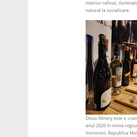
interior rafinat, ilumin
natural la socializare.
Divus Winery este o cramă
anul 2020 în inima regiun
Vorniceni, Republica Mo