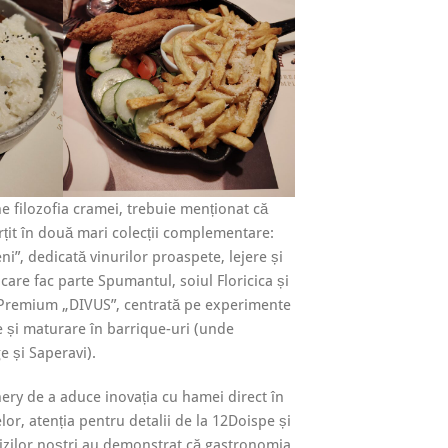
e filozofia cramei, trebuie menționat că
rțit în două mari colecții complementare:
i”, dedicată vinurilor proaspete, lejere și
in care fac parte Spumantul, soiul Floricica și
 Premium „DIVUS”, centrată pe experimente
te și maturare în barrique-uri (unde
e și Saperavi).
ery de a aduce inovația cu hamei direct în
lor, atenția pentru detalii de la 12Doispe și
izilor noștri au demonstrat că gastronomia