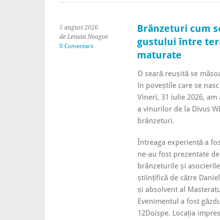
Brânzeturi cum s
5 august 2026
de Lenuta Neagoe
gustului între ter
0 Comentarii
maturate
O seară reușită se măsoa
în poveștile care se nasc
Vineri, 31 iulie 2026, am
a vinurilor de la Divus W
brânzeturi.
Întreaga experiență a fo
ne-au fost prezentate de
brânzeturile și asocierile
științifică de către Dani
și absolvent al Masteratu
Evenimentul a fost găzdu
12Doispe. Locația impres