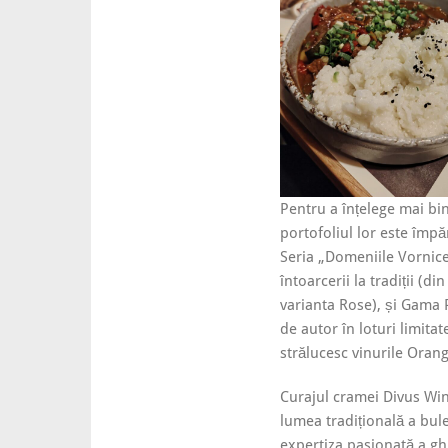
Pentru a înțelege mai bin
portofoliul lor este împă
Seria „Domeniile Vornicen
întoarcerii la tradiții (d
varianta Rose), și Gama
de autor în loturi limita
strălucesc vinurile Orang
Curajul cramei Divus Win
lumea tradițională a bule
expertiza pasionată a gh