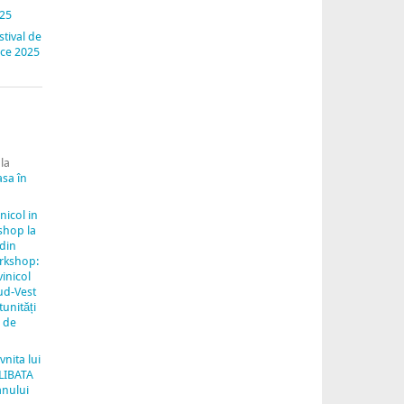
025
stival de
nice 2025
la
asa în
inicol in
shop la
 din
rkshop:
vinicol
ud-Vest
unități
e de
vnita lui
LIBATA
anului