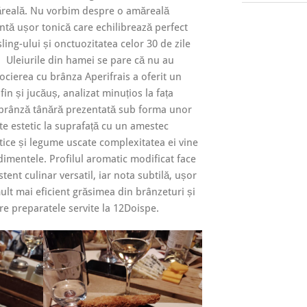
ăreală. Nu vorbim despre o amăreală
ntă ușor tonică care echilibrează perfect
ling-ului și onctuozitatea celor 30 de zile
. Uleiurile din hamei se pare că nu au
socierea cu brânza Aperifrais a oferit un
fin și jucăuș, analizat minuțios la fața
 brânză tânără prezentată sub forma unor
e estetic la suprafață cu un amestec
tice și legume uscate complexitatea ei vine
dimentele. Profilul aromatic modificat face
stent culinar versatil, iar nota subtilă, ușor
ult mai eficient grăsimea din brânzeturi și
e preparatele servite la 12Doispe.