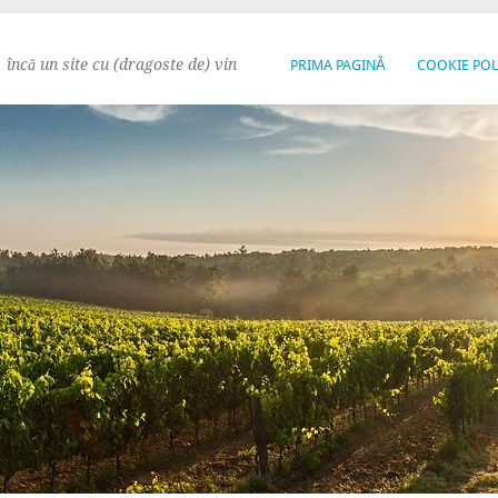
încă un site cu (dragoste de) vin
PRIMA PAGINĂ
COOKIE POL