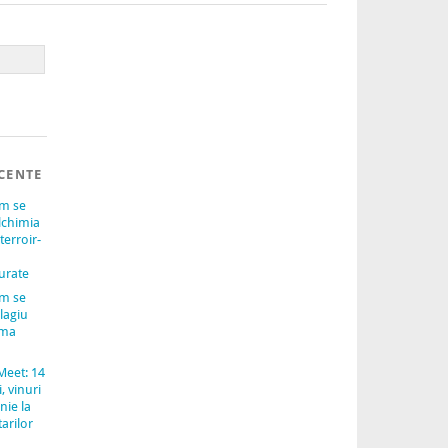
CENTE
um se
lchimia
terroir-
urate
um se
lagiu
ama
Meet: 14
, vinuri
nie la
arilor