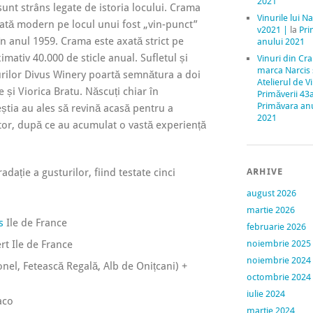
2021
 sunt strâns legate de istoria locului. Crama
Vinurile lui Na
ilată modern pe locul unui fost „vin-punct”
v2021 |
la
Pri
l în anul 1959. Crama este axată strict pe
anului 2021
imativ 40.000 de sticle anual. Sufletul și
Vinuri din Cr
marca Narcis
nurilor Divus Winery poartă semnătura a doi
Atelierul de V
 și Viorica Bratu. Născuți chiar în
Primăverii 43
Primăvara an
eștia au ales să revină acasă pentru a
2021
or, după ce au acumulat o vastă experiență
radație a gusturilor, fiind testate cinci
ARHIVE
august 2026
martie 2026
s
Ile de France
februarie 2026
t Ile de France
noiembrie 2025
noiembrie 2024
el, Fetească Regală, Alb de Onițcani) +
octombrie 2024
iulie 2024
aco
martie 2024