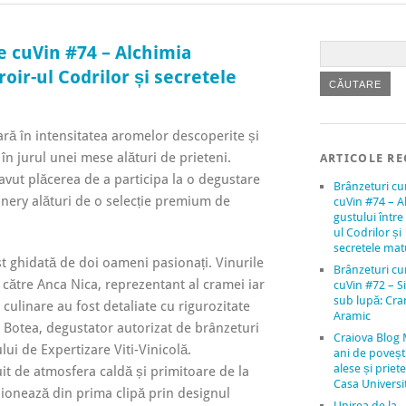
e cuVin #74 – Alchimia
roir-ul Codrilor și secretele
ră în intensitatea aromelor descoperite și
 în jurul unei mese alături de prieteni.
ARTICOLE RE
 avut plăcerea de a participa la o degustare
Brânzeturi c
inery alături de o selecție premium de
cuVin #74 – A
gustului între 
ul Codrilor și
secretele mat
st ghidată de doi oameni pasionați. Vinurile
Brânzeturi c
 către Anca Nica, reprezentant al cramei iar
cuVin #72 – Si
sub lupă: Cr
 culinare au fost detaliate cu rigurozitate
Aramic
el Botea, degustator autorizat de brânzeturi
Craiova Blog 
lui de Expertizare Viti-Vinicolă.
ani de povești
alese și priete
it de atmosfera caldă și primitoare de la
Casa Universit
ionează din prima clipă prin designul
Unirea de la