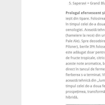
Saperavi + Grand Bl
Prologul efervescent și
ieșit din tipare. Folosire
în timpul celei de-a doua
oenologiei. Această teh
(hameiere la rece) din un
Pale Ale). Spre deosebire
Pilsner), berile IPA folo
este adăugat doar pentru
de fructe tropicale, citr
aceste note aromatice, b
direct în tancul de ferm
fierberea s-a terminat. V
această tehnică din „lum
timpul celei de-a doua fe
prospețimea, transformâ
hibridă.