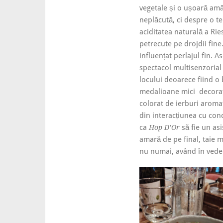
vegetale și o ușoară am
neplăcută, ci despre o te
aciditatea naturală a Ries
petrecute pe drojdii fine
influențat perlajul fin. A
spectacol multisenzorial 
locului deoarece fiind o
medalioane mici decorat
colorat de ierburi aroma
din interacțiunea cu con
ca
să fie un asi
Hop D’Or
amară de pe final, taie m
nu numai, având în veder