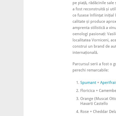
pe piață, rădăcinile sale
a fost reconstruită și ut
ce fusese înființat iniția
calitate și produce aprox
amprenta stilistică a vi
oenologi pasionați: Vasile
localitatea Vorniceni, ac
construi un brand de aut
internațională.
Parcursul serii a fost o g
perechi remarcabile:
Spumant
+
Aperifrai
Floricica + Camember
Orange (Muscat Otton
Havarti Castello
Rose + Cheddar Del