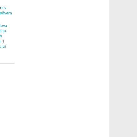
rcis
măvara
aiova
 sau
in
a
la
ului