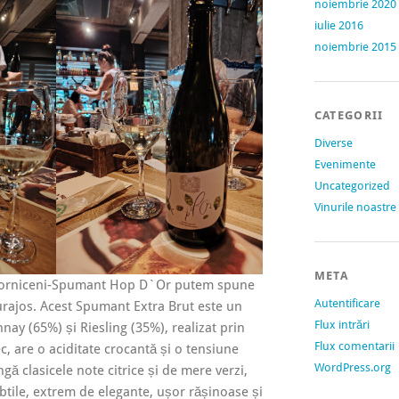
noiembrie 2020
iulie 2016
noiembrie 2015
CATEGORII
Diverse
Evenimente
Uncategorized
Vinurile noastre
META
Vorniceni-Spumant Hop D`Or putem spune
Autentificare
rajos. Acest Spumant Extra Brut este un
Flux intrări
ay (65%) și Riesling (35%), realizat prin
Flux comentarii
, are o aciditate crocantă și o tensiune
WordPress.org
gă clasicele note citrice și de mere verzi,
btile, extrem de elegante, ușor rășinoase și