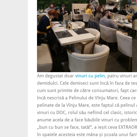
Am degustat doar
vinuri cu pelin
, patru vinuri 
demidulci. Cele demiseci sunt încă în faza de te
cum sunt primite de către consumatori, fapt care
încă nescrisă a Pelinului de Vînju Mare. Ceea ce
pelinate de la Vînju Mare, este faptul că pelinul
vinuri cu DOC, rolul său nefiind cel clasic, istor
anume acela de a face băubile vinuri cu proble
„bun cu bun se face, tată!”, a ieșit ceva EXTRAOR
în spatele acesteia este mâna și școala unui f