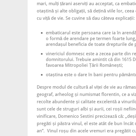
mari, mulți țărani aserviți au acceptat, ca embati
otaștină și alte obligații, să dețină viile lor, ce
cu viță de vie. Se cuvine să dau câteva explicații:
embaticarul este persoana care ia în arendă
o formă de arendare pe termen foarte lung, d
arendașul beneficia de toate drepturile de 
vinericiul domnesc este a zecea parte din re
domnitorului. Trebuie amintit că din 1615 D
favoarea Mitropoliei Țării Românești;
otaștina este o dare în bani pentru pământ
Despre modul de cultură al viței de vie au rămas
geograf, arheolog și numismat florentin, ce a v
recolte abundente și calitate excelentă a vinuri
sunt cele de struguri albi și aurii, cei roșii nefi
vinificare, Domenico Sestini precizează că: „deș
pregăti și păstra vinul, el este atât de bun încâ
an”. Vinul roșu din acele vremuri era pregătit cu