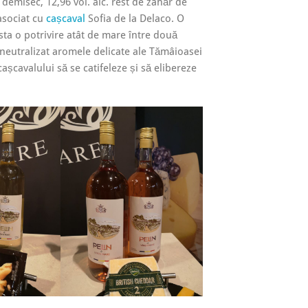
demisec, 12,96 vol. alc. rest de zahăr de
asociat cu
cașcaval
Sofia de la Delaco. O
sta o potrivire atât de mare între două
a neutralizat aromele delicate ale Tămâioasei
cașcavalului să se catifeleze și să elibereze