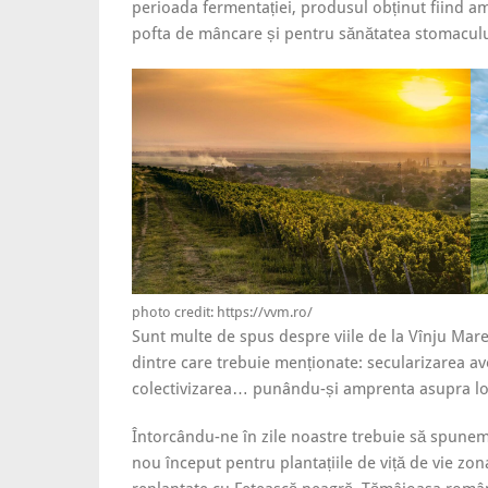
perioada fermentației, produsul obținut fiind am
pofta de mâncare și pentru sănătatea stomaculu
photo credit: https://vvm.ro/
Sunt multe de spus despre viile de la Vînju Mar
dintre care trebuie menționate: secularizarea aver
colectivizarea… punându-și amprenta asupra lor
Întorcându-ne în zile noastre trebuie să spune
nou început pentru plantațiile de viță de vie zon