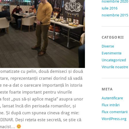
noiembrie 2020
iulie 2016
noiembrie 2015
CATEGORII
Diverse
Evenimente
Uncategorized
Vinurile noastre
aromatizate cu pelin, două demiseci și două
stare, reprezentanții cramei dorind să vadă
 ne-a dat o oarecare importanță în istoria
META
 este foarte important pentru vinurile
Autentificare
 a fost „pus să-și aplice magia” asupra unor
Flux intrări
ic, lansat încă din perioada romanilor, și
Flux comentarii
me. Și după cum spunea cineva drag mie:
WordPress.org
DINAR. Deși rețeta este secretă, se știe că
armacist…