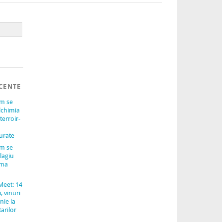
CENTE
um se
lchimia
terroir-
urate
um se
lagiu
ama
Meet: 14
, vinuri
nie la
arilor