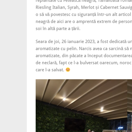
replantate cu Fetească neagră, Tămâioasa româ
Riesling Italian, Syrah, Merlot și Cabernet Sauvi
o să vă povestesc cu siguranță într-un alt artic
neagră de aici are o amprentă extrem de persona
soi în altă parte a țării.
Seara de joi, 26 ianuarie 2023, a fost dedicată u
aromatizate cu pelin. Narcis avea ca sarcină să 
aromatizate, din păcate a început documentarea 
de neclară, fapt ce l-a bulversat oarecum, noroc 
care l-a salvat.