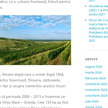
2021
ărui, cu o culoare frumoasă, folosit pentru
Vinurile lui Na
i.
v2021 |
la
Pri
anului 2021
Vinuri din Cr
marca Narcis
Atelierul de V
Primăverii 43
Primăvara an
2021
ARHIVE
august 2026
martie 2026
e, fiecare etapă care a urmat după 1604,
februarie 2026
ilor bisericești, filoxera, războaiele,
noiembrie 2025
 dar și asupra oamenilor acestor locuri.
noiembrie 2024
octombrie 2024
m că perioada 2008 – 2013 a însemnat un
iulie 2024
a Vînju Mare – Orevița. Cele 133 ha au fost
martie 2024