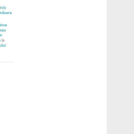
rcis
măvara
aiova
 sau
in
a
la
ului