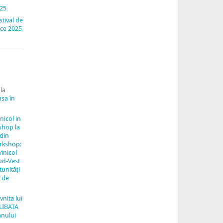
025
stival de
nice 2025
la
asa în
inicol in
shop la
 din
rkshop:
vinicol
ud-Vest
unități
e de
vnita lui
LIBATA
anului