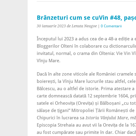
Brânzeturi cum se cuVin #48, pașo
30 ianuarie 2023
de Lenuta Neagoe
|
0 Comentarii
Începutul lui 2023 a adus cea de-a 48-a ediție a
Bloggerilor Olteni în colaborare cu dictionarculi
invitatul, normal, o crama din Oltenia: Vie Vin V
Vînju Mare.
Dacă în alte zone viticole ale României cramele
boierești, la Vînju Mare lucrurile stau altfel, cele
Bălcescu, au o altfel de istorie. Prima atestare a e
carte domnească datată 12 septembrie 1604, prin
satele ei Orheovița (Orevița) și Bălboșani „cu tot
sălașe de țigani“ Mitropoliei Țării Românești d
Chipurici în lucrarea sa
, mă
Istoria Vânjului Mare
Episcopia Strehaia au avut vii la Orevița de la 16
au fost cumpărate sau primite în dar. Chiar dacă