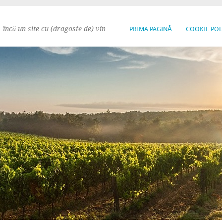
încă un site cu (dragoste de) vin
PRIMA PAGINĂ
COOKIE POL