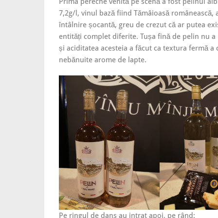
Prima pereche venită pe scenă a fost pelinul alb 
7,2g/l, vinul bază fiind Tămâioasă românească, 
întâlnire șocantă, greu de crezut că ar putea exi
entități complet diferite. Tușa fină de pelin nu 
și aciditatea acesteia a făcut ca textura fermă a 
nebănuite arome de lapte.
Pe ringul de dans au intrat apoi, pe rând: