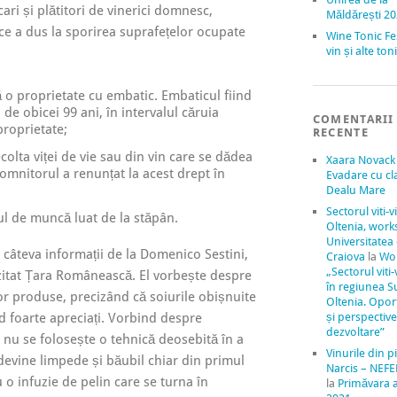
cari și plătitori de vinerici domnesc,
Măldărești 2
ea ce a dus la sporirea suprafețelor ocupate
Wine Tonic Fe
vin și alte to
 o proprietate cu embatic. Embaticul fiind
e obicei 99 ani, în intervalul căruia
COMENTARII
proprietate;
RECENTE
colta viței de vie sau din vin care se dădea
Xaara Novack
omnitorul a renunțat la acest drept în
Evadare cu cl
Dealu Mare
Sectorul viti-v
ul de muncă luat de la stăpân.
Oltenia, work
Universitatea
 câteva informații de la Domenico Sestini,
Craiova
la
Wo
„Sectorul viti-
izitat Țara Românească. El vorbește despre
în regiunea S
lor produse, precizând că soiurile obișnuite
Oltenia. Oport
ind foarte apreciați. Vorbind despre
și perspectiv
dezvoltare”
i nu se folosește o tehnică deosebită în a
Vinurile din pi
t devine limpede și băubil chiar din primul
Narcis – NEFE
 o infuzie de pelin care se turna în
la
Primăvara 