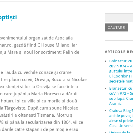
ptiști
 evenimentului organizat de Asociația
nar.ro, gazdă fiind C House Milano, iar
înju Mare și noul lor sortiment: Pelin de
ARTICOLE RE
Brânzeturi c
cuVin #74 – A
gustului între 
 se laudă cu vechile conace și crame
ul Codrilor și
 trei plauri cu vii, Orevița, Bucura și Nicolae
secretele mat
xistenței viilor la Orevița se face într-o
Brânzeturi c
 care jupânița Maria Florescu a dăruit
cuVin #72 – Si
sub lupă: Cr
 hotarul și cu viile și cu morile și două
Aramic
e la Târgoviște. După cum spune Nicolae
Craiova Blog 
năstirile oltenești Tismana, Motru și
ani de povești
alese și priete
78 și până la secularizarea din 1864, vii ce
Casa Universit
 dările către stăpânii de pe moșie erau
Unirea de la