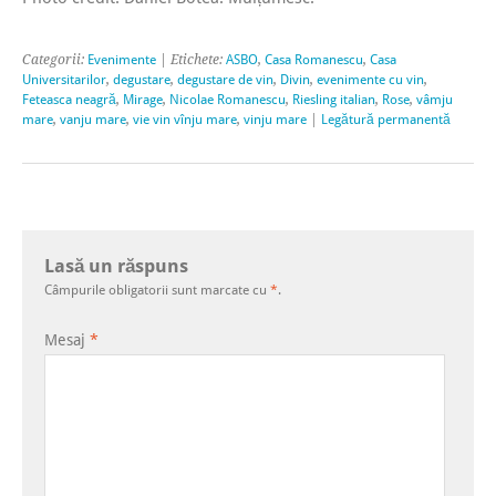
Categorii:
Evenimente
| Etichete:
ASBO
,
Casa Romanescu
,
Casa
Universitarilor
,
degustare
,
degustare de vin
,
Divin
,
evenimente cu vin
,
Feteasca neagră
,
Mirage
,
Nicolae Romanescu
,
Riesling italian
,
Rose
,
vâmju
mare
,
vanju mare
,
vie vin vînju mare
,
vinju mare
|
Legătură permanentă
Lasă un răspuns
Câmpurile obligatorii sunt marcate cu
*
.
Mesaj
*