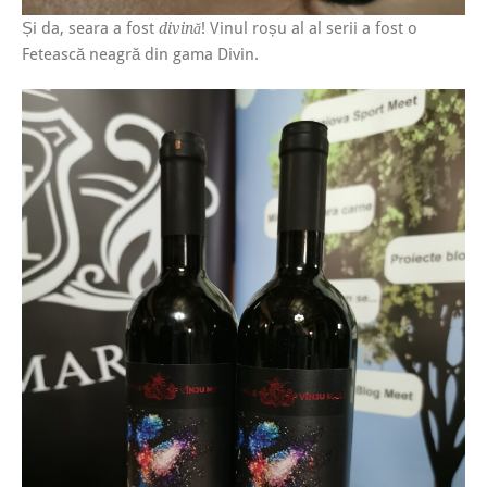
Și da, seara a fost
! Vinul roșu al al serii a fost o
divină
Fetească neagră din gama Divin.