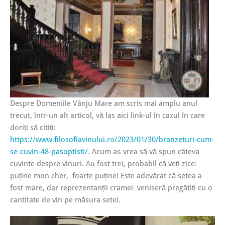
Despre Domeniile Vânju Mare am scris mai amplu anul
trecut, într-un alt articol, vă las aici link-ul în cazul în care
doriți să citiți:
https://www.filosofiavinului.ro/2023/01/30/branzeturi-cum-
se-cuvin-48-pasoptisti/
. Acum aș vrea să vă spun câteva
cuvinte despre vinuri. Au fost trei, probabil că veți zice:
puține mon cher, foarte puține! Este adevărat că setea a
fost mare, dar reprezentanții cramei veniseră pregătiți cu o
cantitate de vin pe măsura setei.