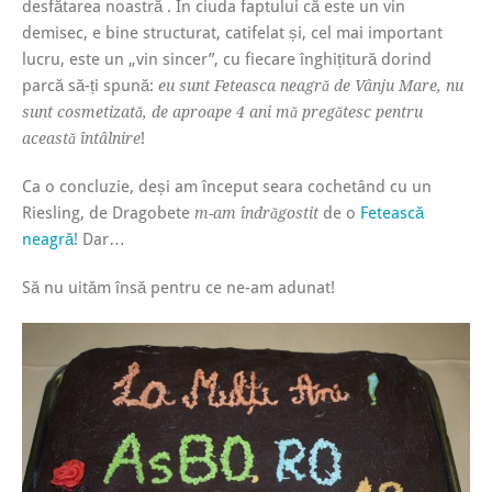
desfătarea noastră . În ciuda faptului că este un vin
demisec, e bine structurat, catifelat și, cel mai important
lucru, este un „vin sincer”, cu fiecare înghițitură dorind
parcă să-ți spună:
eu sunt Feteasca neagră de Vânju Mare, nu
sunt cosmetizată, de aproape 4 ani mă pregătesc pentru
!
această întâlnire
Ca o concluzie, deși am început seara cochetând cu un
Riesling, de Dragobete
de o
Fetească
m-am îndrăgostit
neagră
! Dar…
Să nu uităm însă pentru ce ne-am adunat!