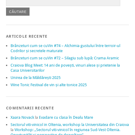
ARTICOLE RECENTE
Brânzeturi cum se cuVin #74 – Alchimia gustului între terroir-ul
Codrilor și secretele maturate
Brânzeturi cum se cuVin #72 – Silagiu sub lupă: Crama Aramic
Craiova Blog Meet: 14 ani de povești, vinuri alese și prietenie la
Casa Universitarilor
Unirea de la Măldărești 2025
Wine Tonic Festival de vin și alte tonice 2025
COMENTARII RECENTE
Xaara Novack
la
Evadare cu clasa în Dealu Mare
Sectorul viti-vinicol in Oltenia, workshop la Universitatea din Craiova
la
Workshop: „Sectorul viti-vinicol în regiunea Sud-Vest Oltenia.
Oportunități și perspective de dezvoltare”