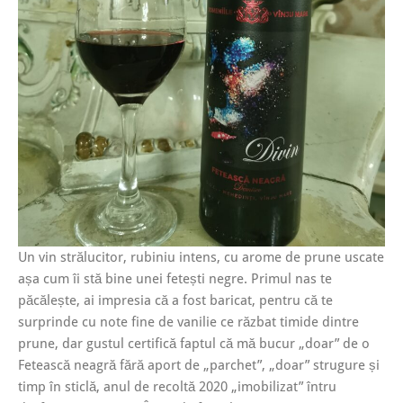
Un vin strălucitor, rubiniu intens, cu arome de prune uscate
așa cum îi stă bine unei fetești negre. Primul nas te
păcălește, ai impresia că a fost baricat, pentru că te
surprinde cu note fine de vanilie ce răzbat timide dintre
prune, dar gustul certifică faptul că mă bucur „doar” de o
Fetească neagră fără aport de „parchet”, „doar” strugure și
timp în sticlă, anul de recoltă 2020 „imobilizat” întru