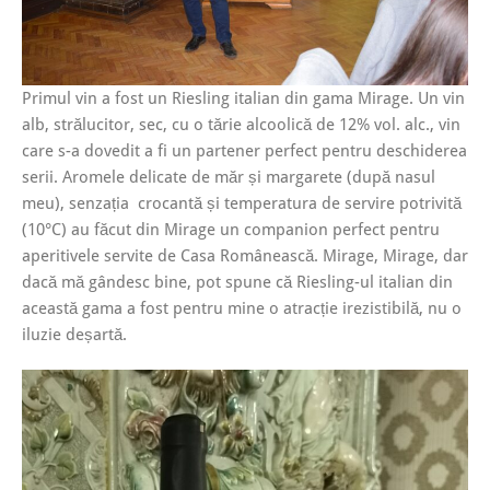
Primul vin a fost un Riesling italian din gama Mirage. Un vin
alb, strălucitor, sec, cu o tărie alcoolică de 12% vol. alc., vin
care s-a dovedit a fi un partener perfect pentru deschiderea
serii. Aromele delicate de măr și margarete (după nasul
meu), senzația crocantă și temperatura de servire potrivită
(10°C) au făcut din Mirage un companion perfect pentru
aperitivele servite de Casa Românească. Mirage, Mirage, dar
dacă mă gândesc bine, pot spune că Riesling-ul italian din
această gama a fost pentru mine o atracție irezistibilă, nu o
iluzie deșartă.