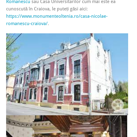
Romanescu
sau Casa Universitarilor cum mai este ea
cunoscută în Craiova, le puteți găsi aici:
https://www.monumenteoltenia.ro/casa-nicolae-
romanescu-craiova/
.