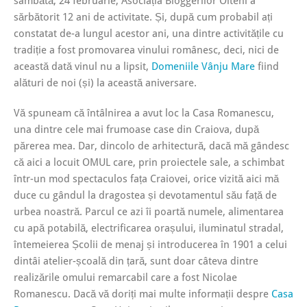
sâmbătă, 24 februarie, Asociația Bloggerilor Olteni a
sărbătorit 12 ani de activitate. Și, după cum probabil ați
constatat de-a lungul acestor ani, una dintre activitățile cu
tradiție a fost promovarea vinului românesc, deci, nici de
această dată vinul nu a lipsit,
Domeniile Vânju Mare
fiind
alături de noi (și) la această aniversare.
Vă spuneam că întâlnirea a avut loc la Casa Romanescu,
una dintre cele mai frumoase case din Craiova, după
părerea mea. Dar, dincolo de arhitectură, dacă mă gândesc
că aici a locuit OMUL care, prin proiectele sale, a schimbat
într-un mod spectaculos fața Craiovei, orice vizită aici mă
duce cu gândul la dragostea și devotamentul său față de
urbea noastră. Parcul ce azi îi poartă numele, alimentarea
cu apă potabilă, electrificarea orașului, iluminatul stradal,
întemeierea Școlii de menaj și introducerea în 1901 a celui
dintâi atelier-școală din țară, sunt doar câteva dintre
realizările omului remarcabil care a fost Nicolae
Romanescu. Dacă vă doriți mai multe informații despre
Casa