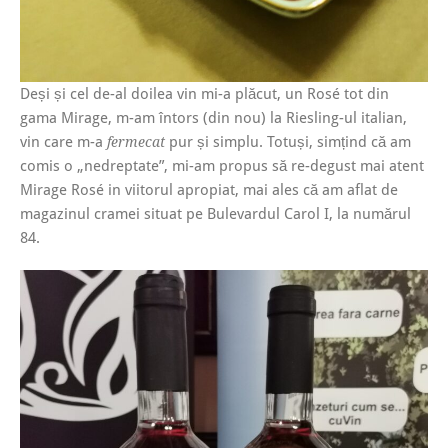
Deși și cel de-al doilea vin mi-a plăcut, un Rosé tot din
gama Mirage, m-am întors (din nou) la Riesling-ul italian,
vin care m-a
pur și simplu. Totuși, simțind că am
fermecat
comis o „nedreptate”, mi-am propus să re-degust mai atent
Mirage Rosé in viitorul apropiat, mai ales că am aflat de
magazinul cramei situat pe Bulevardul Carol I, la numărul
84.