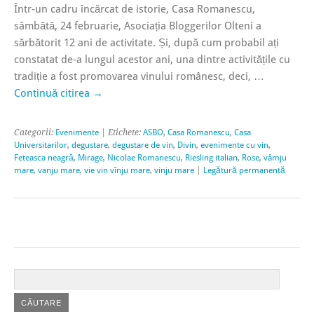
Într-un cadru încărcat de istorie, Casa Romanescu,
sâmbătă, 24 februarie, Asociația Bloggerilor Olteni a
sărbătorit 12 ani de activitate. Și, după cum probabil ați
constatat de-a lungul acestor ani, una dintre activitățile cu
tradiție a fost promovarea vinului românesc, deci, …
Continuă citirea
→
Categorii:
Evenimente
| Etichete:
ASBO
,
Casa Romanescu
,
Casa
Universitarilor
,
degustare
,
degustare de vin
,
Divin
,
evenimente cu vin
,
Feteasca neagră
,
Mirage
,
Nicolae Romanescu
,
Riesling italian
,
Rose
,
vâmju
mare
,
vanju mare
,
vie vin vînju mare
,
vinju mare
|
Legătură permanentă