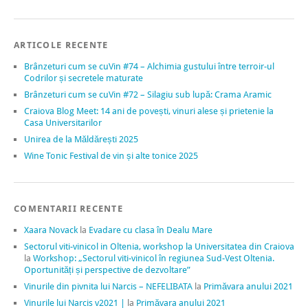
ARTICOLE RECENTE
Brânzeturi cum se cuVin #74 – Alchimia gustului între terroir-ul
Codrilor și secretele maturate
Brânzeturi cum se cuVin #72 – Silagiu sub lupă: Crama Aramic
Craiova Blog Meet: 14 ani de povești, vinuri alese și prietenie la
Casa Universitarilor
Unirea de la Măldărești 2025
Wine Tonic Festival de vin și alte tonice 2025
COMENTARII RECENTE
Xaara Novack
la
Evadare cu clasa în Dealu Mare
Sectorul viti-vinicol in Oltenia, workshop la Universitatea din Craiova
la
Workshop: „Sectorul viti-vinicol în regiunea Sud-Vest Oltenia.
Oportunități și perspective de dezvoltare”
Vinurile din pivnita lui Narcis – NEFELIBATA
la
Primăvara anului 2021
Vinurile lui Narcis v2021 |
la
Primăvara anului 2021