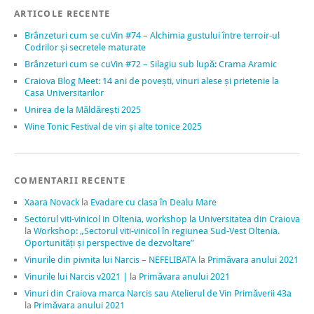
ARTICOLE RECENTE
Brânzeturi cum se cuVin #74 – Alchimia gustului între terroir-ul
Codrilor și secretele maturate
Brânzeturi cum se cuVin #72 – Silagiu sub lupă: Crama Aramic
Craiova Blog Meet: 14 ani de povești, vinuri alese și prietenie la
Casa Universitarilor
Unirea de la Măldărești 2025
Wine Tonic Festival de vin și alte tonice 2025
COMENTARII RECENTE
Xaara Novack
la
Evadare cu clasa în Dealu Mare
Sectorul viti-vinicol in Oltenia, workshop la Universitatea din Craiova
la
Workshop: „Sectorul viti-vinicol în regiunea Sud-Vest Oltenia.
Oportunități și perspective de dezvoltare”
Vinurile din pivnita lui Narcis – NEFELIBATA
la
Primăvara anului 2021
Vinurile lui Narcis v2021 |
la
Primăvara anului 2021
Vinuri din Craiova marca Narcis sau Atelierul de Vin Primăverii 43a
la
Primăvara anului 2021