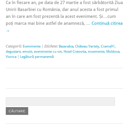
Ca în fiecare an, pe data de 27 martie a fost sărbătorită Ziua
Unirii Basarbiei cu România, dar anul acesta a fost primul
an în care am fost prezentă la acest eveniment. Și…cum
poți marca mai bine astfel de anamneză, …
Continuă citirea
→
Categorii:
Evenimente
| Etichete:
Basarabia
,
Château Vartely
,
Crama91
,
degustare
,
emotii
,
evenimente cu vin
,
Hotel Craiovita
,
moemente
,
Moldova
,
Viorica
|
Legătură permanentă