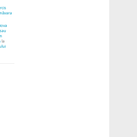
rcis
măvara
aiova
 sau
in
a
la
ului