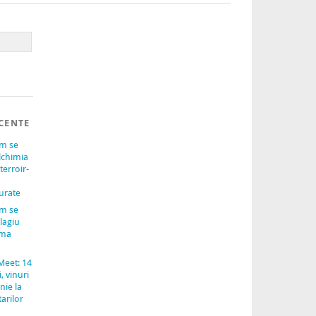
CENTE
um se
lchimia
terroir-
urate
um se
lagiu
ama
Meet: 14
, vinuri
nie la
arilor