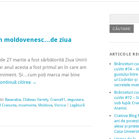
in moldovenesc…de ziua
ARTICOLE RE
 de 27 martie a fost sărbătorită Ziua Unirii
Brânzeturi c
r anul acesta a fost primul an în care am
cuVin #74 – A
eveniment. Și…cum poți marca mai bine
gustului între 
ul Codrilor și
ontinuă citirea
→
secretele mat
Brânzeturi c
cuVin #72 – Si
te:
Basarabia
,
Château Vartely
,
Crama91
,
degustare
,
sub lupă: Cr
l Craiovita
,
moemente
,
Moldova
,
Viorica
|
Legătură
Aramic
Craiova Blog 
ani de povești
alese și priete
Casa Universit
Unirea de la