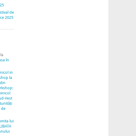
025
stival de
nice 2025
la
asa în
inicol in
shop la
 din
rkshop:
vinicol
ud-Vest
unități
e de
vnita lui
LIBATA
anului