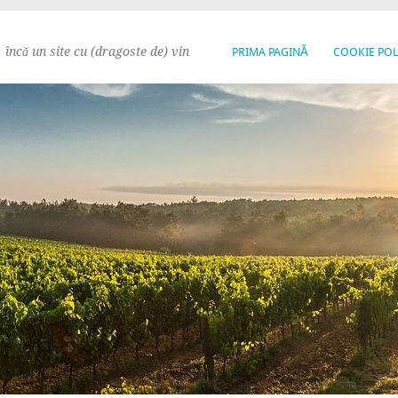
încă un site cu (dragoste de) vin
PRIMA PAGINĂ
COOKIE POL