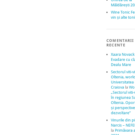
Măldărești 2
Wine Tonic Fe
vin și alte to
COMENTARII
RECENTE
Xaara Novack
Evadare cu cl
Dealu Mare
Sectorul viti-v
Oltenia, work
Universitatea
Craiova
la
Wo
„Sectorul viti-
în regiunea S
Oltenia. Oport
și perspectiv
dezvoltare”
Vinurile din pi
Narcis – NEFE
la
Primăvara 