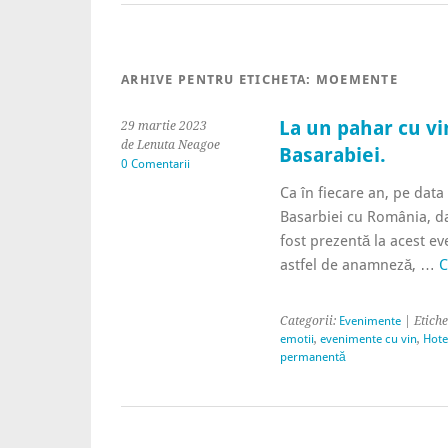
ARHIVE PENTRU ETICHETA:
MOEMENTE
La un pahar cu v
29 martie 2023
de Lenuta Neagoe
Basarabiei.
0 Comentarii
Ca în fiecare an, pe data
Basarbiei cu România, da
fost prezentă la acest 
astfel de anamneză, …
C
Categorii:
Evenimente
| Etiche
emotii
,
evenimente cu vin
,
Hote
permanentă