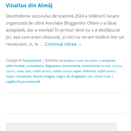
Vinaltus din Almăj
Deschiderea sezonului de toamnă 2024 a întâlnirii lunare
organizată de către Asociația Bloggerilor Olteni s-a lăsat
așteptată, dar a meritat! În primul rând nu s-a desfășurat
joi, așa cum eram obișnuiți, și nici nu ne-am întâlnit într-un
restaurant, ci, la …
Continuă citirea
→
Categorii:
Evenimente
| Etichete:
branzeturi cum se cuvin
,
cramposie
selectionata
,
cunoastere
,
degustare
,
evenimente
,
evenimente cu vin
,
i.u.s.o.
,
i.u.s.r.
,
iuso
,
iusr
,
iustin urucu
,
iustin urucu super oltenesti
,
iustin urucu
super romanesti
,
lenuta neagoe
,
negru de dragasani
,
vin
,
vinuri rosii
|
Legătură permanentă