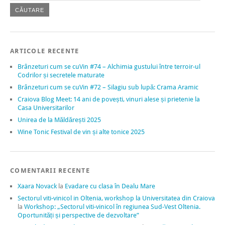
ARTICOLE RECENTE
Brânzeturi cum se cuVin #74 – Alchimia gustului între terroir-ul
Codrilor și secretele maturate
Brânzeturi cum se cuVin #72 – Silagiu sub lupă: Crama Aramic
Craiova Blog Meet: 14 ani de povești, vinuri alese și prietenie la
Casa Universitarilor
Unirea de la Măldărești 2025
Wine Tonic Festival de vin și alte tonice 2025
COMENTARII RECENTE
Xaara Novack
la
Evadare cu clasa în Dealu Mare
Sectorul viti-vinicol in Oltenia, workshop la Universitatea din Craiova
la
Workshop: „Sectorul viti-vinicol în regiunea Sud-Vest Oltenia.
Oportunități și perspective de dezvoltare”