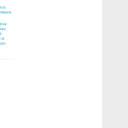
rcis
măvara
aiova
 sau
in
a
la
ului