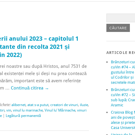
rii anului 2023 – capitolul 1
stante din recolta 2021 și
ARTICOLE RE
in 2022)
Brânzeturi c
rei noastre sau după Hristos, anul 7531 de
cuVin #74 – A
gustului între 
 al existenței mele și deși nu prea contează
ul Codrilor și
răm, important este să avem referințe
secretele mat
rem …
Continuă citirea
→
Brânzeturi c
cuVin #72 – Si
sub lupă: Cr
ichete:
alibernet
,
atat s-a putut
,
creatori de vinuri
,
iluzie
,
Aramic
iri
,
vin
,
vinul lu marinache
,
Vinul lu’ Mărinache
,
vinuri
Craiova Blog 
re
|
Legătură permanentă
ani de povești
alese și priete
Casa Universit
Unirea de la