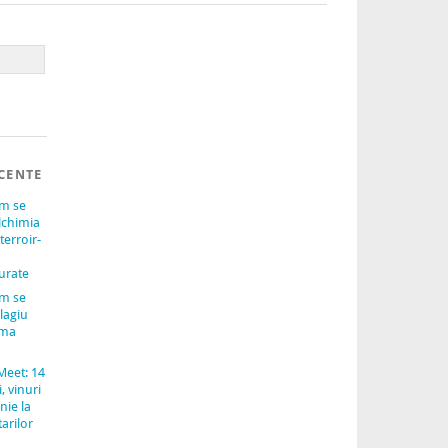
CENTE
um se
lchimia
terroir-
urate
um se
lagiu
ama
Meet: 14
, vinuri
nie la
arilor