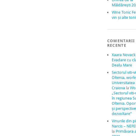
Măldărești 2
Wine Tonic Fe
vin și alte to
COMENTARII
RECENTE
Xaara Novack
Evadare cu cl
Dealu Mare
Sectorul viti-v
Oltenia, work
Universitatea
Craiova
la
Wo
„Sectorul viti-
în regiunea S
Oltenia. Oport
și perspectiv
dezvoltare”
Vinurile din pi
Narcis – NEFE
la
Primăvara 