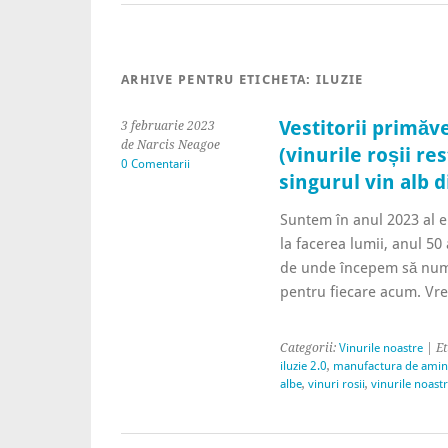
ARHIVE PENTRU ETICHETA:
ILUZIE
Vestitorii primăve
3 februarie 2023
de Narcis Neagoe
(vinurile roșii re
0 Comentarii
singurul vin alb d
Suntem în anul 2023 al e
la facerea lumii, anul 50
de unde începem să numă
pentru fiecare acum. V
Categorii:
Vinurile noastre
| Et
iluzie 2.0
,
manufactura de amint
albe
,
vinuri rosii
,
vinurile noast