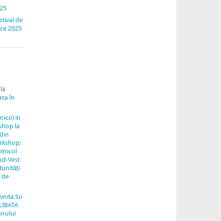
025
stival de
nice 2025
la
asa în
inicol in
shop la
 din
rkshop:
vinicol
ud-Vest
unități
e de
vnita lui
LIBATA
anului