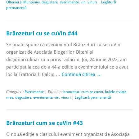
Olteniei si Munteniei
,
degustare
,
evenimente
,
vin
,
vinuri
|
Legătură
permanentă
Brânzeturi cu se cuVin #44
Se poate spune că evenimentul Brânzeturi cu se cuVin
organizat de Asociația Blogerilor Olteni și
dicționarculinar.ro a prins rădăcini. Joi, 24 iunie 2022, am
participat la cea de-a 44-a ediție a evenimentului ce a avut
loc la Trattoria Il Calcio …
Continuă citirea
→
Categorii:
Evenimente
| Etichete:
branzeturi cum se cuvin
,
bulele e viata
mea
,
degustare
,
evenimente
,
vin
,
vinuri
|
Legătură permanentă
Brânzeturi cum se cuVin #43
O nouă ediție a clasicului eveniment organizat de Asociația