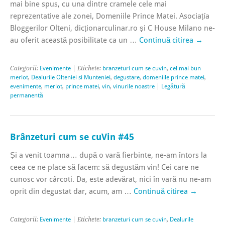
mai bine spus, cu una dintre cramele cele mai
reprezentative ale zonei, Domeniile Prince Matei. Asociațía
Bloggerilor Olteni, dicționarculinar.ro și C House Milano ne-
au oferit această posibilitate ca un …
Continuă citirea
→
Categorii:
Evenimente
| Etichete:
branzeturi cum se cuvin
,
cel mai bun
merlot
,
Dealurile Olteniei si Munteniei
,
degustare
,
domeniile prince matei
,
evenimente
,
merlot
,
prince matei
,
vin
,
vinurile noastre
|
Legătură
permanentă
Brânzeturi cum se cuVin #45
Și a venit toamna… după o vară fierbinte, ne-am întors la
ceea ce ne place să facem: să degustăm vin! Cei care ne
cunosc vor cârcoti. Da, este adevărat, nici în vară nu ne-am
oprit din degustat dar, acum, am …
Continuă citirea
→
Categorii:
Evenimente
| Etichete:
branzeturi cum se cuvin
,
Dealurile