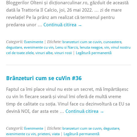
Bloggerilor Olteni și dicționarculinar.ro, găzduit de această
dată la Trattoria Il Calcio, joi, 26 mai 2022. … zi de mare
revelație! Pe la prânz am realizat că termenul pentru
predarea unor …
Continuă citirea
→
Categorii:
Evenimente
| Etichete:
branzeturi cum se cuvin
,
cunoastere
,
degustare
,
evenimente cu vin
,
Lenu si Narcis
,
lenuta neagoe
,
vin
,
vinul nostru
cel de toate zilele
,
vinuri albe
,
vinuri rosii
|
Legătură permanentă
Brânzeturi cum se cuVin #36
Faptul ca îmi place vinul nu este un secret, mă împărtășesc
cu vin în fiecare seară și vinul îmi oferă de multă vreme
timp de calitate cu soția. Vinul face cu dezinvoltură ca EU sa
devină NOI, dar asta este …
Continuă citirea
→
Categorii:
Evenimente
| Etichete:
branzeturi cum se cuvin
,
degustare
,
evenimente cu vin
,
prieteni
,
viata
|
Legătură permanentă