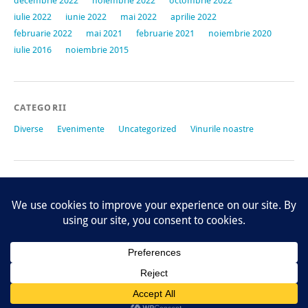
decembrie 2022
noiembrie 2022
octombrie 2022
iulie 2022
iunie 2022
mai 2022
aprilie 2022
februarie 2022
mai 2021
februarie 2021
noiembrie 2020
iulie 2016
noiembrie 2015
CATEGORII
Diverse
Evenimente
Uncategorized
Vinurile noastre
META
Autentificare
Flux intrări
Flux comentarii
WordPress.org
Proudly powered by
WordPress
|
Temă: Yoko de
Elmastudio
Sus