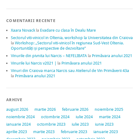
COMENTARII RECENTE
Xaara Novack
la
Evadare cu clasa în Dealu Mare
Sectorul viti-vinicol in Oltenia, workshop la Universitatea din Craiova
la
Workshop: „Sectorul viti-vinicol în regiunea Sud-Vest Oltenia.
Oportunități și perspective de dezvoltare”
Vinurile din pivnita lui Narcis – NEFELIBATA
la
Primăvara anului 2021
Vinurile lui Narcis v2021 |
la
Primăvara anului 2021
Vinuri din Craiova marca Narcis sau Atelierul de Vin Primăverii 43a
la
Primăvara anului 2021
ARHIVE
august 2026
martie 2026
februarie 2026
noiembrie 2025
noiembrie 2024
octombrie 2024
iulie 2024
martie 2024
ianuarie 2024
octombrie 2023
iulie 2023
iunie 2023
aprilie 2023
martie 2023
februarie 2023
ianuarie 2023