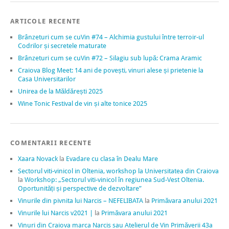
ARTICOLE RECENTE
Brânzeturi cum se cuVin #74 – Alchimia gustului între terroir-ul
Codrilor și secretele maturate
Brânzeturi cum se cuVin #72 – Silagiu sub lupă: Crama Aramic
Craiova Blog Meet: 14 ani de povești, vinuri alese și prietenie la
Casa Universitarilor
Unirea de la Măldărești 2025
Wine Tonic Festival de vin și alte tonice 2025
COMENTARII RECENTE
Xaara Novack
la
Evadare cu clasa în Dealu Mare
Sectorul viti-vinicol in Oltenia, workshop la Universitatea din Craiova
la
Workshop: „Sectorul viti-vinicol în regiunea Sud-Vest Oltenia.
Oportunități și perspective de dezvoltare”
Vinurile din pivnita lui Narcis – NEFELIBATA
la
Primăvara anului 2021
Vinurile lui Narcis v2021 |
la
Primăvara anului 2021
Vinuri din Craiova marca Narcis sau Atelierul de Vin Primăverii 43a