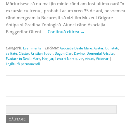
Mărturisesc că nu mai țin minte când am fost ultima oară în
excursie cu trenul, probabil acum vreo 35 de ani, pe vremea
când mergeam la București să vizităm Muzeul Grigore
Antipa și Gradina Zoologică. Atunci când Asociația
Bloggerilor Olteni …
Continuă citirea
→
Categorii:
Evenimente
| Etichete:
Asociatia Dealu Mare
,
Avatar
,
bunatati
,
calitate
,
Clestar
,
Cristian Tudor
,
Dagon Clan
,
Davino
,
Domeniul Aristitei
,
Evadare in Dealu Mare
,
Har
,
Jar
,
Lenu si Narcis
,
vin
,
vinuri
,
Vizionar
|
Legătură permanentă