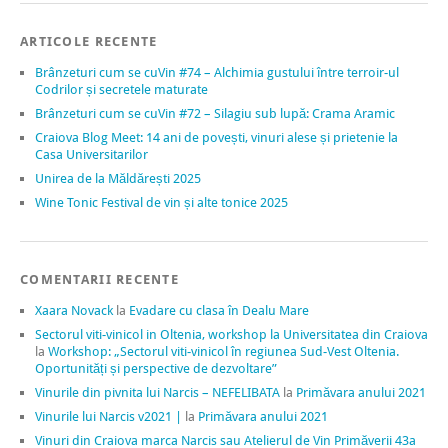
ARTICOLE RECENTE
Brânzeturi cum se cuVin #74 – Alchimia gustului între terroir-ul
Codrilor și secretele maturate
Brânzeturi cum se cuVin #72 – Silagiu sub lupă: Crama Aramic
Craiova Blog Meet: 14 ani de povești, vinuri alese și prietenie la
Casa Universitarilor
Unirea de la Măldărești 2025
Wine Tonic Festival de vin și alte tonice 2025
COMENTARII RECENTE
Xaara Novack
la
Evadare cu clasa în Dealu Mare
Sectorul viti-vinicol in Oltenia, workshop la Universitatea din Craiova
la
Workshop: „Sectorul viti-vinicol în regiunea Sud-Vest Oltenia.
Oportunități și perspective de dezvoltare”
Vinurile din pivnita lui Narcis – NEFELIBATA
la
Primăvara anului 2021
Vinurile lui Narcis v2021 |
la
Primăvara anului 2021
Vinuri din Craiova marca Narcis sau Atelierul de Vin Primăverii 43a