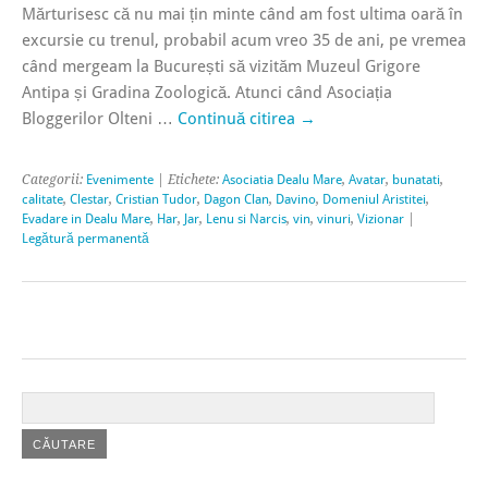
Mărturisesc că nu mai țin minte când am fost ultima oară în
excursie cu trenul, probabil acum vreo 35 de ani, pe vremea
când mergeam la București să vizităm Muzeul Grigore
Antipa și Gradina Zoologică. Atunci când Asociația
Bloggerilor Olteni …
Continuă citirea
→
Categorii:
Evenimente
| Etichete:
Asociatia Dealu Mare
,
Avatar
,
bunatati
,
calitate
,
Clestar
,
Cristian Tudor
,
Dagon Clan
,
Davino
,
Domeniul Aristitei
,
Evadare in Dealu Mare
,
Har
,
Jar
,
Lenu si Narcis
,
vin
,
vinuri
,
Vizionar
|
Legătură permanentă