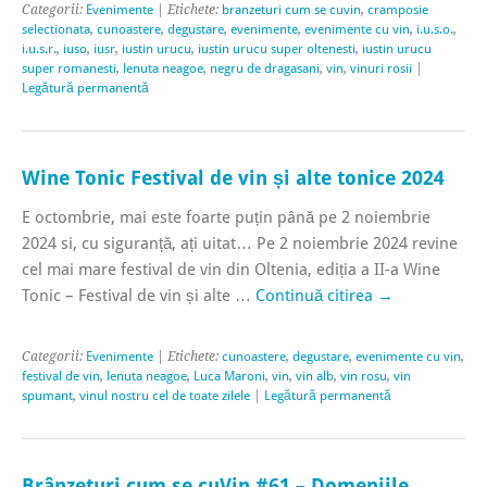
Categorii:
Evenimente
| Etichete:
branzeturi cum se cuvin
,
cramposie
selectionata
,
cunoastere
,
degustare
,
evenimente
,
evenimente cu vin
,
i.u.s.o.
,
i.u.s.r.
,
iuso
,
iusr
,
iustin urucu
,
iustin urucu super oltenesti
,
iustin urucu
super romanesti
,
lenuta neagoe
,
negru de dragasani
,
vin
,
vinuri rosii
|
Legătură permanentă
Wine Tonic Festival de vin și alte tonice 2024
E octombrie, mai este foarte puțin până pe 2 noiembrie
2024 si, cu siguranță, ați uitat… Pe 2 noiembrie 2024 revine
cel mai mare festival de vin din Oltenia, ediția a II-a Wine
Tonic – Festival de vin și alte …
Continuă citirea
→
Categorii:
Evenimente
| Etichete:
cunoastere
,
degustare
,
evenimente cu vin
,
festival de vin
,
lenuta neagoe
,
Luca Maroni
,
vin
,
vin alb
,
vin rosu
,
vin
spumant
,
vinul nostru cel de toate zilele
|
Legătură permanentă
Brânzeturi cum se cuVin #61 – Domeniile