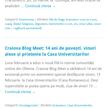
Crăciunescu. Joi, 26 martie, la 12Doispe, am avut ocazia să
analizăm …
Continuă citirea
→
Categorii:
Evenimente
| Etichete:
Alb de Silagi
,
branzeturi cum se cuvin
,
cupaj
,
Dealul Silagiului
,
degustare
,
evenimente cu vin
,
vin
,
vinuri albe
,
vinuri
rosii
|
Legătură permanentă
Craiova Blog Meet: 14 ani de povești, vinuri
alese și prietenie la Casa Universitarilor
Luna februarie a adus o nouă filă în istoria comunității
online din Oltenia. Craiova Blog Meet a sărbătorit 14 ani de
existență printr-un eveniment special desfășurat vineri, 13
februarie, la Casa Universitarilor (Casa Romanescu). Deși
superstițiile ar putea speria pe mulți, ziua de vineri 13 …
Continuă citirea
→
Categorii:
Uncategorized
| Etichete:
branzeturi
,
Casa Universitarilor
,