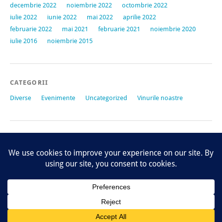
decembrie 2022
noiembrie 2022
octombrie 2022
iulie 2022
iunie 2022
mai 2022
aprilie 2022
februarie 2022
mai 2021
februarie 2021
noiembrie 2020
iulie 2016
noiembrie 2015
CATEGORII
Diverse
Evenimente
Uncategorized
Vinurile noastre
META
Autentificare
Flux intrări
Flux comentarii
WordPress.org
Proudly powered by
WordPress
|
Temă: Yoko de
Elmastudio