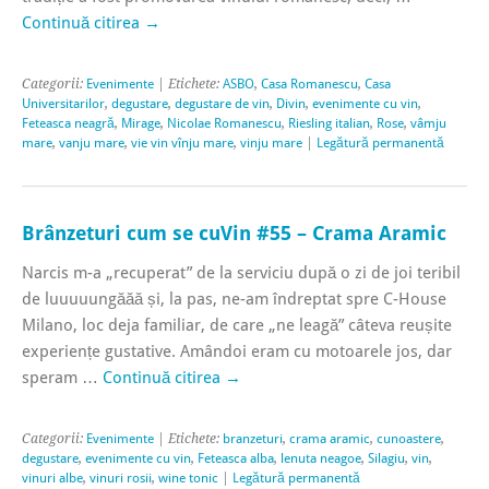
Continuă citirea
→
Categorii:
Evenimente
| Etichete:
ASBO
,
Casa Romanescu
,
Casa
Universitarilor
,
degustare
,
degustare de vin
,
Divin
,
evenimente cu vin
,
Feteasca neagră
,
Mirage
,
Nicolae Romanescu
,
Riesling italian
,
Rose
,
vâmju
mare
,
vanju mare
,
vie vin vînju mare
,
vinju mare
|
Legătură permanentă
Brânzeturi cum se cuVin #55 – Crama Aramic
Narcis m-a „recuperat” de la serviciu după o zi de joi teribil
de luuuuungăăă și, la pas, ne-am îndreptat spre C-House
Milano, loc deja familiar, de care „ne leagă” câteva reușite
experiențe gustative. Amândoi eram cu motoarele jos, dar
speram …
Continuă citirea
→
Categorii:
Evenimente
| Etichete:
branzeturi
,
crama aramic
,
cunoastere
,
degustare
,
evenimente cu vin
,
Feteasca alba
,
lenuta neagoe
,
Silagiu
,
vin
,
vinuri albe
,
vinuri rosii
,
wine tonic
|
Legătură permanentă