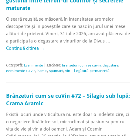
gustului între terroir-ul Codrilor și secretele
maturate
O seară reușită se măsoară în intensitatea aromelor
descoperite și în poveștile care se nasc în jurul unei mese
alături de prieteni. Vineri, 31 iulie 2026, am avut plăcerea de
a participa la o degustare a vinurilor de la Divus …
Continuă citirea
→
Categorii:
Evenimente
| Etichete:
branzeturi cum se cuvin
,
degustare
,
evenimente cu vin
,
hamei
,
spumant
,
vin
|
Legătură permanentă
Brânzeturi cum se cuVin #72 – Silagiu sub lupă:
Crama Aramic
Există locuri unde viticultura nu este doar o îndeletnicire, ci
o negociere fină între sol, microclimat și pasiunea pentru
vița de vie și vin a doi oameni, Adam și Cosmin