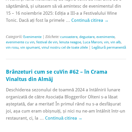
săptămână, și uitasem să vă amintesc de evenimentul din
15 – 16 noiembrie 2025: Ediția a III-a a Festivalului Wine
Tonic. Dacă ați fost la primele …
Continuă citirea
→
Categorii:
Evenimente
| Etichete:
cunoastere
,
degustare
,
evenimente
,
evenimente cu vin
,
festival de vin
,
lenuta neagoe
,
Luca Maroni
,
vin
,
vin alb
,
vin rosu
,
vin spumant
,
vinul nostru cel de toate zilele
|
Legătură permanentă
Brânzeturi cum se cuVin #62 – în Crama
Vinaltus din Almăj
Deschiderea sezonului de toamnă 2024 a întâlnirii lunare
organizată de către Asociația Bloggerilor Olteni s-a lăsat
așteptată, dar a meritat! În primul rând nu s-a desfășurat
joi, așa cum eram obișnuiți, și nici nu ne-am întâlnit într-un
restaurant, ci, la …
Continuă citirea
→