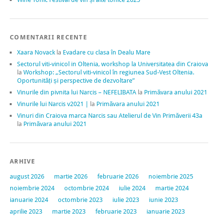
COMENTARII RECENTE
Xaara Novack
la
Evadare cu clasa în Dealu Mare
Sectorul viti-vinicol in Oltenia, workshop la Universitatea din Craiova
la
Workshop: „Sectorul viti-vinicol în regiunea Sud-Vest Oltenia.
Oportunități și perspective de dezvoltare”
Vinurile din pivnita lui Narcis – NEFELIBATA
la
Primăvara anului 2021
Vinurile lui Narcis v2021 |
la
Primăvara anului 2021
Vinuri din Craiova marca Narcis sau Atelierul de Vin Primăverii 43a
la
Primăvara anului 2021
ARHIVE
august 2026
martie 2026
februarie 2026
noiembrie 2025
noiembrie 2024
octombrie 2024
iulie 2024
martie 2024
ianuarie 2024
octombrie 2023
iulie 2023
iunie 2023
aprilie 2023
martie 2023
februarie 2023
ianuarie 2023