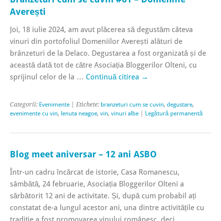
Averești
Joi, 18 iulie 2024, am avut plăcerea să degustăm câteva
vinuri din portofoliul Domeniilor Averești alături de
brânzeturi de la Delaco. Degustarea a fost organizată și de
această dată tot de către Asociația Bloggerilor Olteni, cu
sprijinul celor de la …
Continuă citirea
→
Categorii:
Evenimente
| Etichete:
branzeturi cum se cuvin
,
degustare
,
evenimente cu vin
,
lenuta neagoe
,
vin
,
vinuri albe
|
Legătură permanentă
Blog meet aniversar – 12 ani ASBO
Într-un cadru încărcat de istorie, Casa Romanescu,
sâmbătă, 24 februarie, Asociația Bloggerilor Olteni a
sărbătorit 12 ani de activitate. Și, după cum probabil ați
constatat de-a lungul acestor ani, una dintre activitățile cu
tradiție a fost promovarea vinului românesc, deci, …