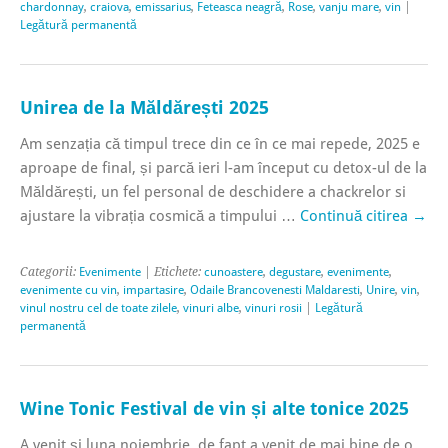
chardonnay
,
craiova
,
emissarius
,
Feteasca neagră
,
Rose
,
vanju mare
,
vin
|
Legătură permanentă
Unirea de la Măldărești 2025
Am senzația că timpul trece din ce în ce mai repede, 2025 e
aproape de final, și parcă ieri l-am început cu detox-ul de la
Măldărești, un fel personal de deschidere a chackrelor si
ajustare la vibrația cosmică a timpului …
Continuă citirea
→
Categorii:
Evenimente
| Etichete:
cunoastere
,
degustare
,
evenimente
,
evenimente cu vin
,
impartasire
,
Odaile Brancovenesti Maldaresti
,
Unire
,
vin
,
vinul nostru cel de toate zilele
,
vinuri albe
,
vinuri rosii
|
Legătură
permanentă
Wine Tonic Festival de vin și alte tonice 2025
A venit și luna noiembrie, de fapt a venit de mai bine de o