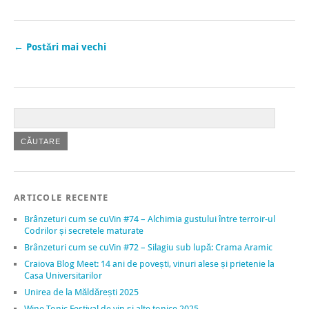
←
Postări mai vechi
ARTICOLE RECENTE
Brânzeturi cum se cuVin #74 – Alchimia gustului între terroir-ul
Codrilor și secretele maturate
Brânzeturi cum se cuVin #72 – Silagiu sub lupă: Crama Aramic
Craiova Blog Meet: 14 ani de povești, vinuri alese și prietenie la
Casa Universitarilor
Unirea de la Măldărești 2025
Wine Tonic Festival de vin și alte tonice 2025