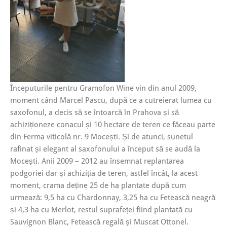
Începuturile pentru Gramofon Wine vin din anul 2009,
moment când Marcel Pascu, după ce a cutreierat lumea cu
saxofonul, a decis să se întoarcă în Prahova și să
achiziționeze conacul și 10 hectare de teren ce făceau parte
din Ferma viticolă nr. 9 Mocești. Și de atunci, sunetul
rafinat și elegant al saxofonului a început să se audă la
Mocești. Anii 2009 – 2012 au însemnat replantarea
podgoriei dar și achiziția de teren, astfel încât, la acest
moment, crama deține 25 de ha plantate după cum
urmează: 9,5 ha cu Chardonnay, 3,25 ha cu Fetească neagră
și 4,3 ha cu Merlot, restul suprafeței fiind plantată cu
Sauvignon Blanc, Fetească regală și Muscat Ottonel.