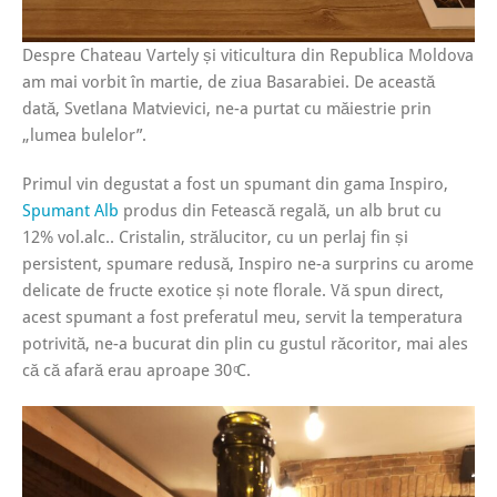
Despre Chateau Vartely și viticultura din Republica Moldova
am mai vorbit în martie, de ziua Basarabiei. De această
dată, Svetlana Matvievici, ne-a purtat cu măiestrie prin
„lumea bulelor”.
Primul vin degustat a fost un spumant din gama Inspiro,
Spumant Alb
produs din Fetească regală, un alb brut cu
12% vol.alc.. Cristalin, strălucitor, cu un perlaj fin și
persistent, spumare redusă, Inspiro ne-a surprins cu arome
delicate de fructe exotice și note florale. Vă spun direct,
acest spumant a fost preferatul meu, servit la temperatura
potrivită, ne-a bucurat din plin cu gustul răcoritor, mai ales
că că afară erau aproape 30 ͦC.