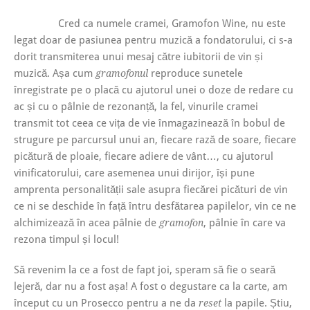
Cred ca numele cramei, Gramofon Wine, nu este
legat doar de pasiunea pentru muzică a fondatorului, ci s-a
dorit transmiterea unui mesaj către iubitorii de vin și
muzică. Așa cum
reproduce sunetele
gramofonul
înregistrate pe o placă cu ajutorul unei o doze de redare cu
ac și cu o pâlnie de rezonanță, la fel, vinurile cramei
transmit tot ceea ce vița de vie înmagazinează în bobul de
strugure pe parcursul unui an, fiecare rază de soare, fiecare
picătură de ploaie, fiecare adiere de vânt…, cu ajutorul
vinificatorului, care asemenea unui dirijor, își pune
amprenta personalității sale asupra fiecărei picături de vin
ce ni se deschide în față întru desfătarea papilelor, vin ce ne
alchimizează în acea pâlnie de
, pâlnie în care va
gramofon
rezona timpul și locul!
Să revenim la ce a fost de fapt joi, speram să fie o seară
lejeră, dar nu a fost așa! A fost o degustare ca la carte, am
început cu un Prosecco pentru a ne da
la papile. Știu,
reset