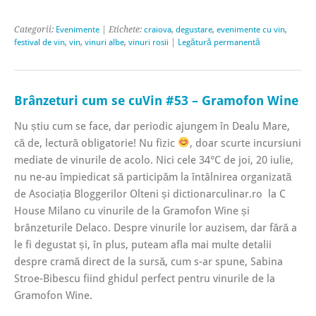
Categorii:
Evenimente
| Etichete:
craiova
,
degustare
,
evenimente cu vin
,
festival de vin
,
vin
,
vinuri albe
,
vinuri rosii
|
Legătură permanentă
Brânzeturi cum se cuVin #53 – Gramofon Wine
Nu știu cum se face, dar periodic ajungem în Dealu Mare,
că de, lectură obligatorie! Nu fizic
, doar scurte incursiuni
mediate de vinurile de acolo. Nici cele 34°C de joi, 20 iulie,
nu ne-au împiedicat să participăm la întâlnirea organizată
de Asociația Bloggerilor Olteni și dictionarculinar.ro la C
House Milano cu vinurile de la Gramofon Wine și
brânzeturile Delaco. Despre vinurile lor auzisem, dar fără a
le fi degustat și, în plus, puteam afla mai multe detalii
despre cramă direct de la sursă, cum s-ar spune, Sabina
Stroe-Bibescu fiind ghidul perfect pentru vinurile de la
Gramofon Wine.