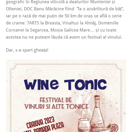
geografic în Regiunea viticolă a dealurilor Munteniei și
Olteniei, DOC Banu Mărăcine fiind ”la o azvârlitură de băț”,
iar pe o rază de mai puțin de 50 km de oraș se află o serie
de crame: 7ARTS la Breasta, Vinaltus la Almăj, Domeniile
Coroanei la Segarcea, Moșia Galicea Mare… și cu toate
acestea nu ne puteam lăuda că avem un festival al vinului.
Dar, s-a spart gheața!