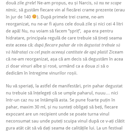
două zile
! Ne-am propus, eu și Narcis,
grele
să nu ne scape
, să gustăm fiecare vin al fiecărei crame prezente (erau
nimic
în jur de 140
). După primele trei crame, ne-am
reorganizat, nu ne-ar fi ajuns cele două zile și nici cei 4 litri
de apă! Nu, nu voiam să facem ”șpriț”, apa era pentru
hidratare, principala regulă de care trebuie să țineți seama
este aceea că:
după fiecare pahar de vin degustat trebuie să
! Ziceam
vă hidratați cu cel puțin aceeași cantitate de apă plată
că ne-am reorganizat, așa că am decis să degustăm în acea
zi doar vinuri albe și rosé, urmând ca a doua zi să o
dedicăm în întregime vinurilor roșii.
Nu vă speriați, la astfel de manifestări, prin pahar degustat
nu trebuie să înțelegeți că se umple paharul, nuuu… nici
într-un caz nu se întâmplă asta. Se pune foarte puțin în
pahar, maxim 30 ml, și nu sunteți obligați să beți, fiecare
expozant are un recipient unde se poate turna vinul
neconsumat sau unde puteți scuipa vinul după ce v-ați clătit
gura atât cât să vă dați seama de calitățile lui. La un festival