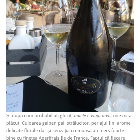
Și după cum probabil ați ghicit,
, mie mi-a
bulele e viața mea
plăcut. Culoarea galben pai, strălucitor, perlajul fin, arome
delicate florale dar și senzația cremoasă au mers foarte
bine cu finețea Aperifrais Ile de France. Faptul că fiecare