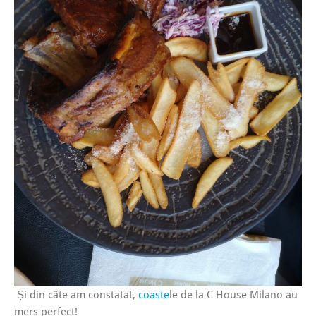
Și din câte am constatat,
coaste
le de la C House Milano au
mers perfect!