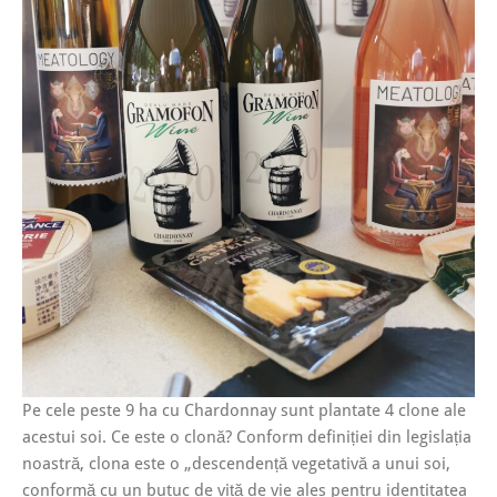
Pe cele peste 9 ha cu Chardonnay sunt plantate 4 clone ale
acestui soi. Ce este o clonă? Conform definiției din legislația
noastră, clona este o „descendență vegetativă a unui soi,
conformă cu un butuc de viță de vie ales pentru identitatea