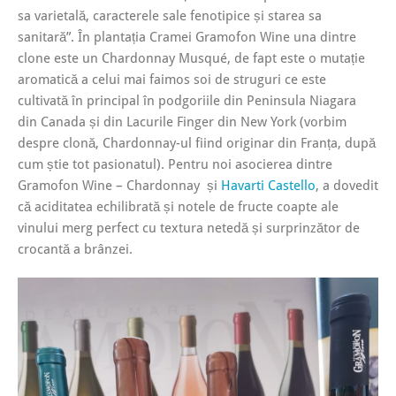
sa varietală, caracterele sale fenotipice și starea sa
sanitară”. În plantația Cramei Gramofon Wine una dintre
clone este un Chardonnay Musqué, de fapt este o mutație
aromatică a celui mai faimos soi de struguri ce este
cultivată în principal în podgoriile din Peninsula Niagara
din Canada și din Lacurile Finger din New York (vorbim
despre clonă, Chardonnay-ul fiind originar din Franța, după
cum știe tot pasionatul). Pentru noi asocierea dintre
Gramofon Wine – Chardonnay și
Havarti Castello
, a dovedit
că aciditatea echilibrată și notele de fructe coapte ale
vinului merg perfect cu textura netedă și surprinzător de
crocantă a brânzei.