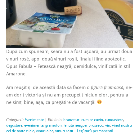
După cum spuneam, seara nu a fost ușoară, au urmat doua
vinuri rosé, apoi două vinuri roșii, finalul fiind apoteotic,
Opus Fabula – Fetească neagră, demidulce, vinificată în stil
Amarone.
Am reușit și de această dată să facem o
, ne-
figură frumoasă
am dorit victoria și nu am precupețit niciun efort pentru a
ne simți bine, așa, ca pregătire de vacanță!
Categorii:
Evenimente
| Etichete:
branzeturi cum se cuvin
,
cunoastere
,
degustare
,
evenimente
,
gramofon
,
lenuta neagoe
,
prosseco
,
vin
,
vinul nostru
cel de toate zilele
,
vinuri albe
,
vinuri rosii
|
Legătură permanentă