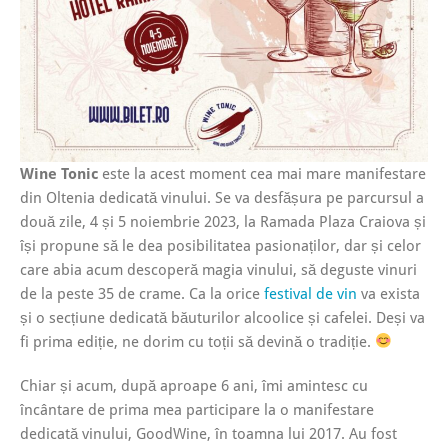
Wine Tonic
este la acest moment cea mai mare manifestare
din Oltenia dedicată vinului. Se va desfășura pe parcursul a
două zile, 4 și 5 noiembrie 2023, la Ramada Plaza Craiova și
își propune să le dea posibilitatea pasionaților, dar și celor
care abia acum descoperă magia vinului, să deguste vinuri
de la peste 35 de crame. Ca la orice
festival de vin
va exista
și o secțiune dedicată băuturilor alcoolice și cafelei. Deși va
fi prima ediție, ne dorim cu toții să devină o tradiție.
Chiar și acum, după aproape 6 ani, îmi amintesc cu
încântare de prima mea participare la o manifestare
dedicată vinului, GoodWine, în toamna lui 2017. Au fost