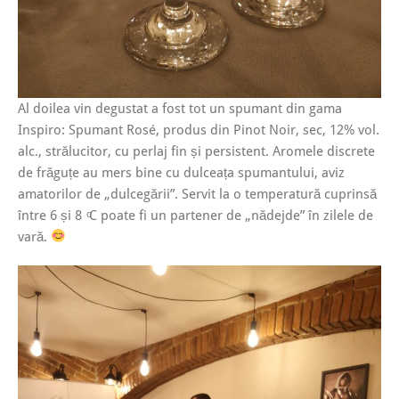
Al doilea vin degustat a fost tot un spumant din gama
Inspiro: Spumant Rosé, produs din Pinot Noir, sec, 12% vol.
alc., strălucitor, cu perlaj fin și persistent. Aromele discrete
de frăguțe au mers bine cu dulceața spumantului, aviz
amatorilor de „dulcegării”. Servit la o temperatură cuprinsă
între 6 și 8 ͦC poate fi un partener de „nădejde” în zilele de
vară.